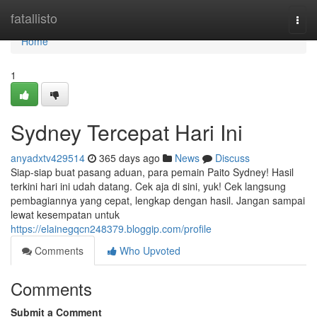
Home
fatallisto
Togg
navi
Home
1
Sydney Tercepat Hari Ini
anyadxtv429514
365 days ago
News
Discuss
Siap-siap buat pasang aduan, para pemain Paito Sydney! Hasil
terkini hari ini udah datang. Cek aja di sini, yuk! Cek langsung
pembagiannya yang cepat, lengkap dengan hasil. Jangan sampai
lewat kesempatan untuk
https://elainegqcn248379.bloggip.com/profile
Comments
Who Upvoted
Comments
Submit a Comment