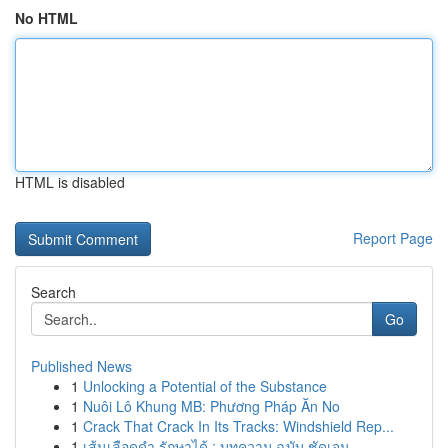
No HTML
HTML is disabled
Report Page
Search
Go
Published News
1
Unlocking a Potential of the Substance
1
Nuôi Lô Khung MB: Phương Pháp Ăn No
1
Crack That Crack In Its Tracks: Windshield Rep...
1
เส้นเลือดดำ รักษาได้ : บทความ ฉบับ ชัดเจน