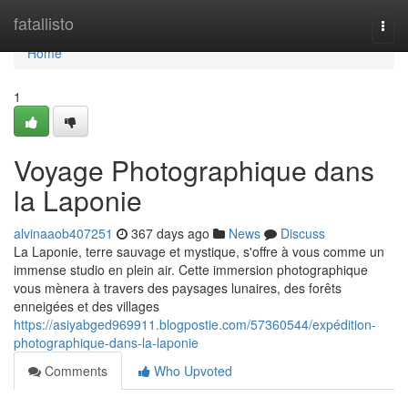
Home
fatallisto
Togg
navi
Home
1
Voyage Photographique dans
la Laponie
alvinaaob407251
367 days ago
News
Discuss
La Laponie, terre sauvage et mystique, s'offre à vous comme un
immense studio en plein air. Cette immersion photographique
vous mènera à travers des paysages lunaires, des forêts
enneigées et des villages
https://asiyabged969911.blogpostie.com/57360544/expédition-
photographique-dans-la-laponie
Comments
Who Upvoted