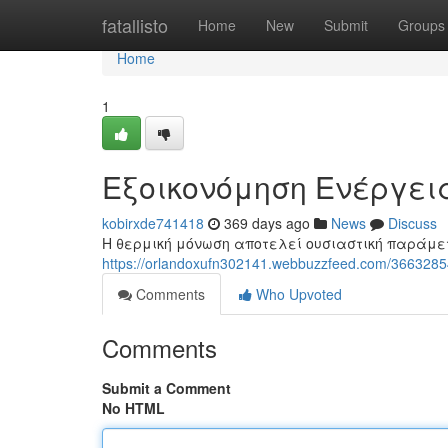
Home
fatallisto
Home
New
Submit
Groups
Home
1
Εξοικονόμηση Ενέργει
kobirxde741418
369 days ago
News
Discuss
Η θερμική μόνωση αποτελεί ουσιαστική παράμετρ
https://orlandoxufn302141.webbuzzfeed.com/366
Comments
Who Upvoted
Comments
Submit a Comment
No HTML