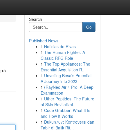
Search
Go
Published News
1
Noticias de Rivas
1
The Human Fighter: A
Classic RPG Role
1
The Top Appliances: The
Essential Acquisition R...
ητό
1
Unveiling Besa's Potential:
A Journey into 2023
1
{RayNeo Air 4 Pro: A Deep
Examination
1
Uther Peptides: The Future
of Skin Revitalizat...
1
Code Grabber: What It Is
and How It Works
1
Dukun707: Kontroversi dan
Tabir di Balik Rit...