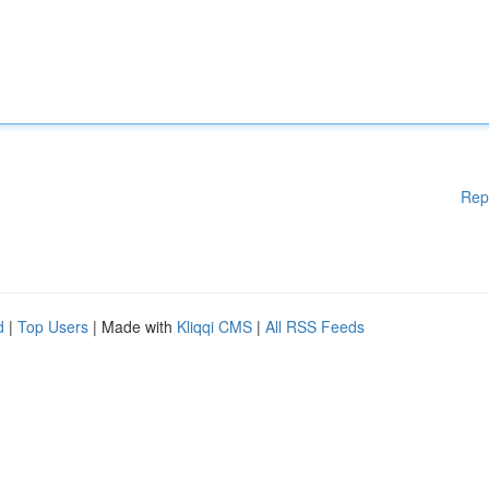
Rep
d
|
Top Users
| Made with
Kliqqi CMS
|
All RSS Feeds