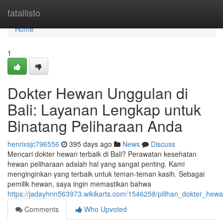
Home
fatallisto
Home
1
Dokter Hewan Unggulan di
Bali: Layanan Lengkap untuk
Binatang Peliharaan Anda
henrixsjc796556
395 days ago
News
Discuss
Mencari dokter hewan terbaik di Bali? Perawatan kesehatan
hewan peliharaan adalah hal yang sangat penting. Kami
menginginkan yang terbaik untuk teman-teman kasih. Sebagai
pemilik hewan, saya ingin memastikan bahwa
https://jadayhnn563973.wikikarts.com/1546258/pilihan_dokter_he
Comments
Who Upvoted