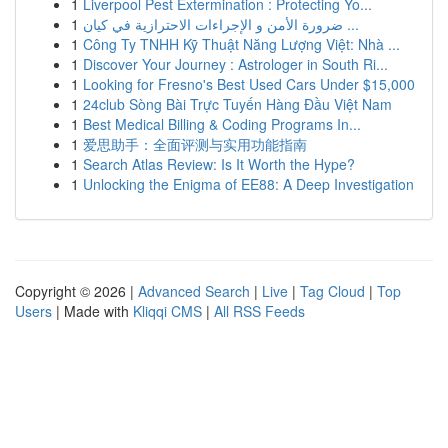
1
Liverpool Pest Extermination : Protecting Yo...
1
ضرورة الأمن و الإجراءات الاحترازية في كيان ...
1
Công Ty TNHH Kỹ Thuật Năng Lượng Việt: Nhà ...
1
Discover Your Journey : Astrologer in South Ri...
1
Looking for Fresno's Best Used Cars Under $15,000
1
24club Sòng Bài Trực Tuyến Hàng Đầu Việt Nam
1
Best Medical Billing & Coding Programs In...
1
爱思助手：全面评测与实用功能指南
1
Search Atlas Review: Is It Worth the Hype?
1
Unlocking the Enigma of EE88: A Deep Investigation
Copyright © 2026 |
Advanced Search
|
Live
|
Tag Cloud
|
Top
Users
| Made with
Kliqqi CMS
|
All RSS Feeds