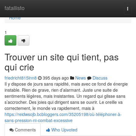
Home
fatallisto
Togg
navi
Home
1
Trouver un site qui tient, pas
qui crie
friedricht815lnn8
395 days ago
News
Discuss
Il y dispose de jours sans rapidité, mais avec ce fond de énergie
instable. Rien de grave, rien d’alarmant. Juste une suite de
sentiments légères, mais insistantes. Un regard qui glisse sans
s’accrocher. Des joies qui dirigent sans se ouvrir. Le oreille va
correctement, le monde va rapidement, mais à
https://reidwsojb.bcbloggers.com/35205198/où-téléphoner-à-
sans-pression-ni-combat-excessive
Comments
Who Upvoted