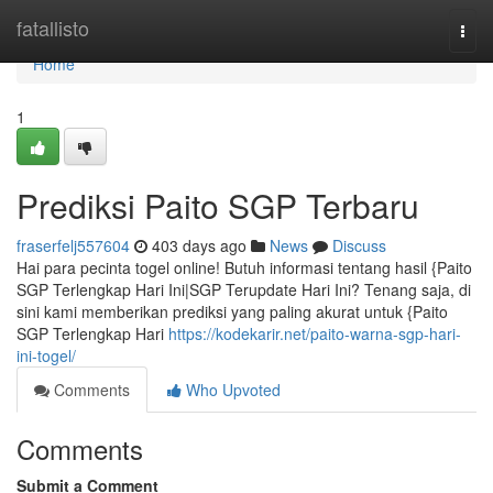
Home
fatallisto
Togg
navi
Home
1
Prediksi Paito SGP Terbaru
fraserfelj557604
403 days ago
News
Discuss
Hai para pecinta togel online! Butuh informasi tentang hasil {Paito
SGP Terlengkap Hari Ini|SGP Terupdate Hari Ini? Tenang saja, di
sini kami memberikan prediksi yang paling akurat untuk {Paito
SGP Terlengkap Hari
https://kodekarir.net/paito-warna-sgp-hari-
ini-togel/
Comments
Who Upvoted
Comments
Submit a Comment