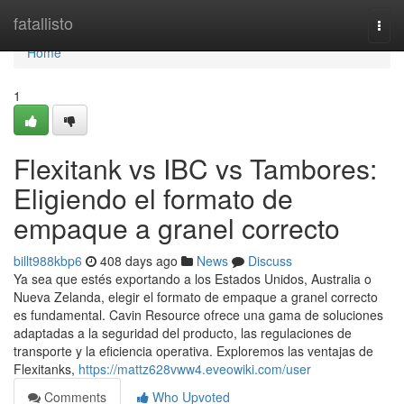
Home
fatallisto
Togg
navi
Home
1
Flexitank vs IBC vs Tambores:
Eligiendo el formato de
empaque a granel correcto
billt988kbp6
408 days ago
News
Discuss
Ya sea que estés exportando a los Estados Unidos, Australia o
Nueva Zelanda, elegir el formato de empaque a granel correcto
es fundamental. Cavin Resource ofrece una gama de soluciones
adaptadas a la seguridad del producto, las regulaciones de
transporte y la eficiencia operativa. Exploremos las ventajas de
Flexitanks,
https://mattz628vww4.eveowiki.com/user
Comments
Who Upvoted