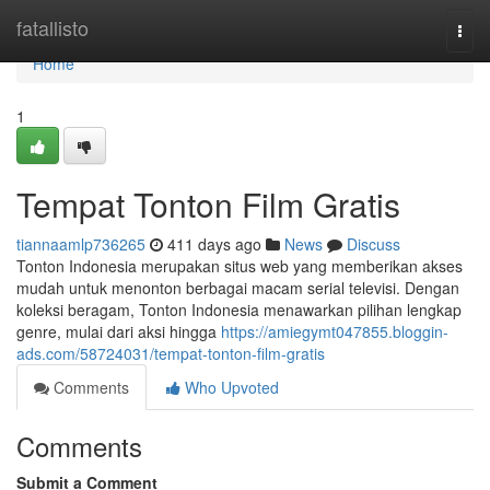
Home
fatallisto
Togg
navi
Home
1
Tempat Tonton Film Gratis
tiannaamlp736265
411 days ago
News
Discuss
Tonton Indonesia merupakan situs web yang memberikan akses
mudah untuk menonton berbagai macam serial televisi. Dengan
koleksi beragam, Tonton Indonesia menawarkan pilihan lengkap
genre, mulai dari aksi hingga
https://amiegymt047855.bloggin-
ads.com/58724031/tempat-tonton-film-gratis
Comments
Who Upvoted
Comments
Submit a Comment