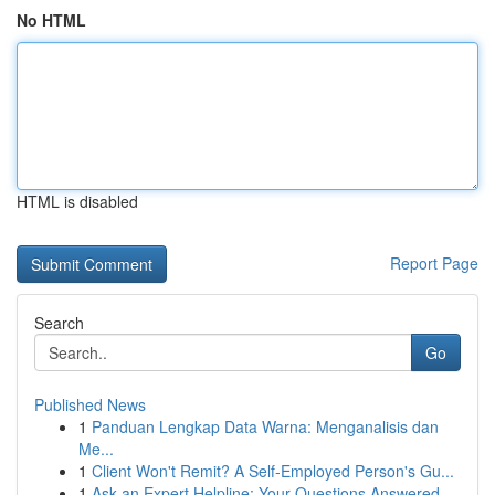
No HTML
HTML is disabled
Report Page
Search
Go
Published News
1
Panduan Lengkap Data Warna: Menganalisis dan
Me...
1
Client Won't Remit? A Self-Employed Person's Gu...
1
Ask an Expert Helpline: Your Questions Answered