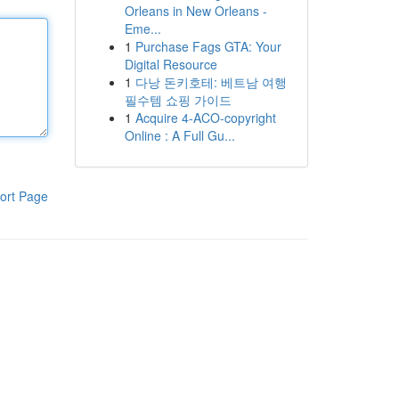
Orleans in New Orleans -
Eme...
1
Purchase Fags GTA: Your
Digital Resource
1
다낭 돈키호테: 베트남 여행
필수템 쇼핑 가이드
1
Acquire 4-ACO-copyright
Online : A Full Gu...
ort Page