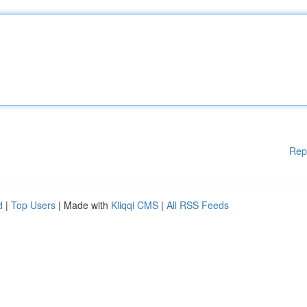
Rep
d
|
Top Users
| Made with
Kliqqi CMS
|
All RSS Feeds