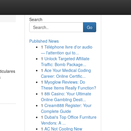
Search
Go
Published News
1
Téléphone livre d'or audio
— l'attention qui to...
1
Unlock Targeted Affiliate
Traffic: Bomb Package...
1
Ace Your Medical Coding
iculares
Career: Online Certific...
a
1
Myoglow Reviews: Do
These Items Really Function?
1
88i Casino: Your Ultimate
Online Gambling Desti...
1
Cream888 Register: Your
Complete Guide
1
Dubai's Top Office Furniture
Vendors: A ...
1
AC Not Cooling New