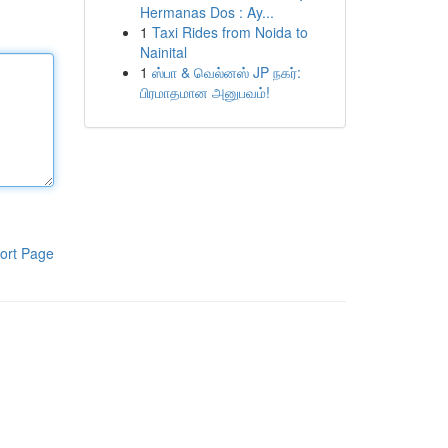
Hermanas Dos : Ay...
1
Taxi Rides from Noida to
Nainital
1
ஸ்பா & வெல்னஸ் JP நகர்:
பிரமாதமான அனுபவம்!
ort Page