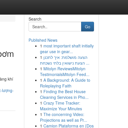
Search
Go
Published News
1
most important shaft initially
 bơm
gear use in gear...
1
הצעה מושלמת: איך לתכנן
הצעת נישואין בלתי נשכחת ...
1
Mitolyn ReviewsMitolyn
TestimonialsMitolyn Feed...
àng khí
1
A Background: A Guide to
Roleplaying Faith
-lượng-
1
Finding the Best House
Cleaning Services in Pho...
1
Crazy Time Tracker:
Maximize Your Minutes
1
The concerning Video:
Projections as well as Pr...
1
Camion Plataforma en {Dos