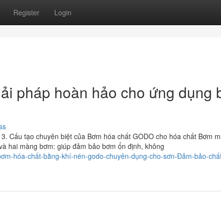
Register
Login
ải pháp hoàn hảo cho ứng dụng
ss
p 3. Cấu tạo chuyên biệt của Bơm hóa chất GODO cho hóa chất Bơm m
 và hai màng bơm: giúp đảm bảo bơm ổn định, không
/bơm-hóa-chất-bằng-khí-nén-godo-chuyên-dụng-cho-sơn-Đảm-bảo-chất