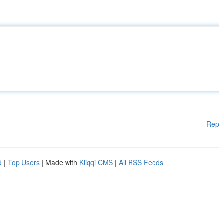
Rep
d
|
Top Users
| Made with
Kliqqi CMS
|
All RSS Feeds