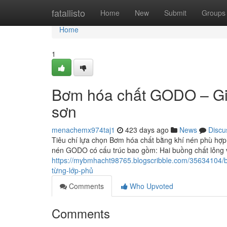
Home
fatallisto
Home
New
Submit
Groups
Home
1
Bơm hóa chất GODO – Gi
sơn
menachemx974taj1
423 days ago
News
Discu
Tiêu chí lựa chọn Bơm hóa chất bằng khí nén phù hợ
nén GODO có cấu trúc bao gồm: Hai buồng chất lỏng
https://mybmhacht98765.blogscribble.com/35634104
từng-lớp-phủ
Comments
Who Upvoted
Comments