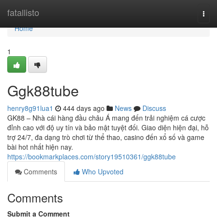
Home
fatallisto
Togg
navi
Home
1
Ggk88tube
henry8g91lua1
444 days ago
News
Discuss
GK88 – Nhà cái hàng đầu châu Á mang đến trải nghiệm cá cược
đỉnh cao với độ uy tín và bảo mật tuyệt đối. Giao diện hiện đại, hỗ
trợ 24/7, đa dạng trò chơi từ thể thao, casino đến xổ số và game
bài hot nhất hiện nay.
https://bookmarkplaces.com/story19510361/ggk88tube
Comments
Who Upvoted
Comments
Submit a Comment