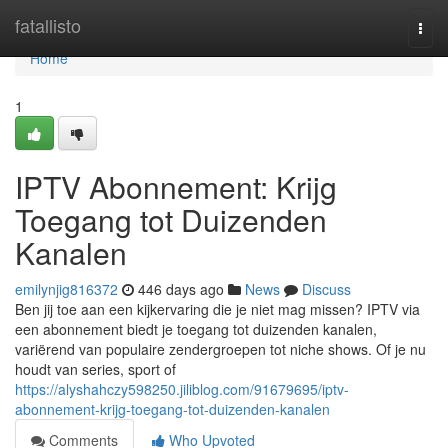
Home
fatallisto
Togg
navi
Home
1
IPTV Abonnement: Krijg
Toegang tot Duizenden
Kanalen
emilynjig816372
446 days ago
News
Discuss
Ben jij toe aan een kijkervaring die je niet mag missen? IPTV via
een abonnement biedt je toegang tot duizenden kanalen,
variërend van populaire zendergroepen tot niche shows. Of je nu
houdt van series, sport of
https://alyshahczy598250.jiliblog.com/91679695/iptv-
abonnement-krijg-toegang-tot-duizenden-kanalen
Comments
Who Upvoted