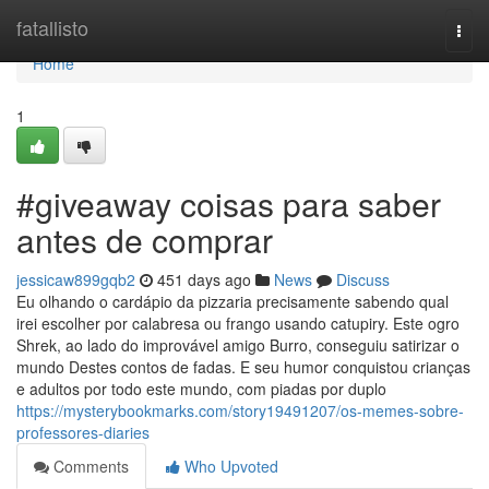
Home
fatallisto
Togg
navi
Home
1
#giveaway coisas para saber
antes de comprar
jessicaw899gqb2
451 days ago
News
Discuss
Eu olhando o cardápio da pizzaria precisamente sabendo qual
irei escolher por calabresa ou frango usando catupiry. Este ogro
Shrek, ao lado do improvável amigo Burro, conseguiu satirizar o
mundo Destes contos de fadas. E seu humor conquistou crianças
e adultos por todo este mundo, com piadas por duplo
https://mysterybookmarks.com/story19491207/os-memes-sobre-
professores-diaries
Comments
Who Upvoted