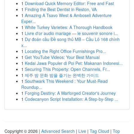
1
Download Quick Memory Editor: Free and Fast
1
Finding the Best Dentist in Reston, VA
1
Amazing A Tsavo West & Amboseli Adventure
Exper...
1
White Turkey Varieties: A Thorough Handbook
1
Livre d'or audio mariage — le souvenir sonore i...
1
Dự đoán cầu Đề song thủ MB – Cầu Lô 168 chính
x...
1
Locating the Right Office Furnishings Pro...
1
Get YouTube Videos: Your Best Manual
1
Kedai Jawa Populer di Poi Pet: Makanan Indonesi...
1
Securing This Property: Open Channels, Fr...
1
제주 밤 문화 밤을 즐기는 완벽한 가이드
1
Southwark This Weekend : Your Must-Read
Roundup...
1
Forging Destiny: A Warforged Creator's Journey
1
Codecanyon Script Installation: A Step-by-Step ...
Copyright © 2026 |
Advanced Search
|
Live
|
Tag Cloud
|
Top