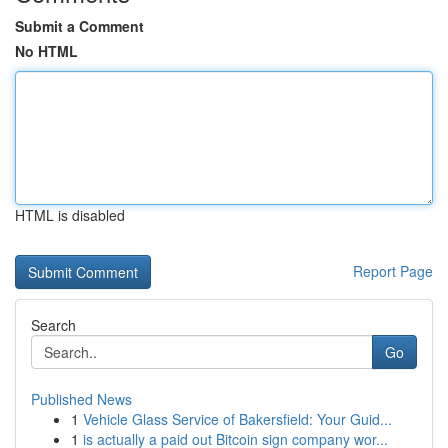
Submit a Comment
No HTML
HTML is disabled
Report Page
Search
Go
Published News
1
Vehicle Glass Service of Bakersfield: Your Guid...
1
is actually a paid out Bitcoin sign company wor...