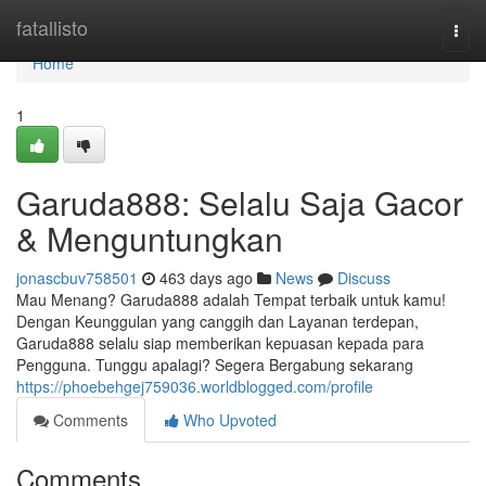
Home
fatallisto
Togg
navi
Home
1
Garuda888: Selalu Saja Gacor
& Menguntungkan
jonascbuv758501
463 days ago
News
Discuss
Mau Menang? Garuda888 adalah Tempat terbaik untuk kamu!
Dengan Keunggulan yang canggih dan Layanan terdepan,
Garuda888 selalu siap memberikan kepuasan kepada para
Pengguna. Tunggu apalagi? Segera Bergabung sekarang
https://phoebehgej759036.worldblogged.com/profile
Comments
Who Upvoted
Comments