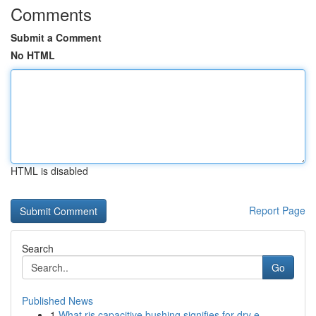
Comments
Submit a Comment
No HTML
HTML is disabled
Report Page
Search
Go
Published News
1
What ris capacitive bushing signifies for dry e...