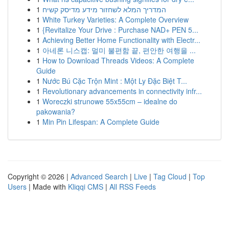
1
המדריך המלא לשחזור מידע מדיסק קשיח
1
White Turkey Varieties: A Complete Overview
1
{Revitalize Your Drive : Purchase NAD+ PEN 5...
1
Achieving Better Home Functionality with Electr...
1
아네론 니스캡: 멀미 불편함 끝, 편안한 여행을 ...
1
How to Download Threads Videos: A Complete
Guide
1
Nước Bú Cặc Trộn Mint : Một Ly Đặc Biệt T...
1
Revolutionary advancements in connectivity infr...
1
Woreczki strunowe 55x55cm – idealne do
pakowania?
1
Min Pin Lifespan: A Complete Guide
Copyright © 2026 |
Advanced Search
|
Live
|
Tag Cloud
|
Top
Users
| Made with
Kliqqi CMS
|
All RSS Feeds