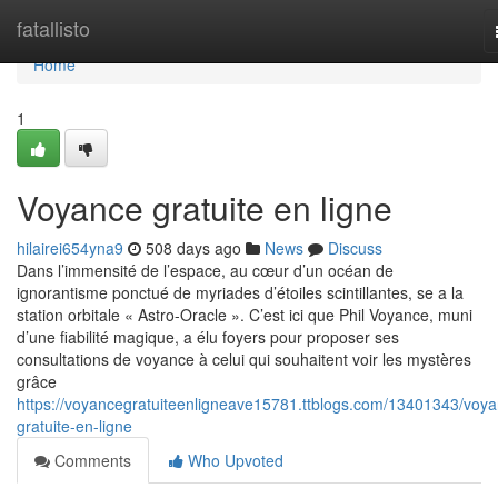
Home
fatallisto
Home
1
Voyance gratuite en ligne
hilairei654yna9
508 days ago
News
Discuss
Dans l’immensité de l’espace, au cœur d’un océan de
ignorantisme ponctué de myriades d’étoiles scintillantes, se a la
station orbitale « Astro-Oracle ». C’est ici que Phil Voyance, muni
d’une fiabilité magique, a élu foyers pour proposer ses
consultations de voyance à celui qui souhaitent voir les mystères
grâce
https://voyancegratuiteenligneave15781.ttblogs.com/13401343/voya
gratuite-en-ligne
Comments
Who Upvoted