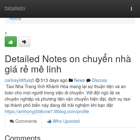
Home
fatallisto
Togg
navi
Home
1
Detailed Notes on chuyển nhà
giá rẻ mê linh
carlosy085yiq5
513 days ago
News
Discuss
Taxi Nha Trang tỉnh Khánh Hòa mang lại sự thuận tiện và an
toàn cho mọi người trong việc di chuyển. Với đội ngũ lái xe
chuyên nghiệp và phương tiện vận chuyển hiện đại, dịch vụ taxi
tại thành phố biển này đáng để trải nghiệm khi bạn đặt
https://anthonyj308cnw7.ltfblog.com/profile
Comments
Who Upvoted
Comments