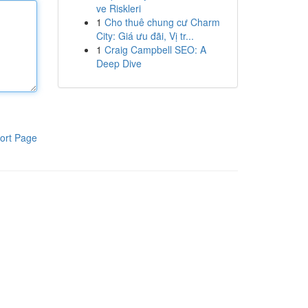
ve Riskleri
1
Cho thuê chung cư Charm
City: Giá ưu đãi, Vị tr...
1
Craig Campbell SEO: A
Deep Dive
ort Page