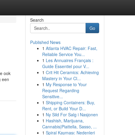
Search
Go
Published News
1
Atlanta HVAC Repair: Fast,
Reliable Service You...
1
Les Annuaires Français :
Guide Essentiel pour V...
1
Crit Hit Ceramics: Achieving
ze ook
Mastery in Your Cl...
g een
1
My Response to Your
Request Regarding
Sensitive...
1
Shipping Containers: Buy,
Rent, or Build Your D...
1
Ny Sild For Salg i Nasjonen
1
Hashish, Marijuana,
Cannabis|Piattella, Sasso, ...
1
Spiral Kayması: Nedenleri