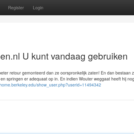
Register
Login
pen.nl U kunt vandaag gebruiken
beter retour gemonteerd dan ze oorspronkelijk zaten! En dan bestaan 
n en springen er adequaat op in. En indien Wouter weggaat heeft hij no
iathome.berkeley.edu/show_user.php?userid=11494342