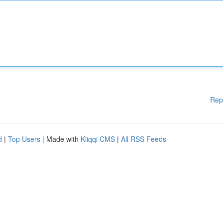
Rep
d
|
Top Users
| Made with
Kliqqi CMS
|
All RSS Feeds