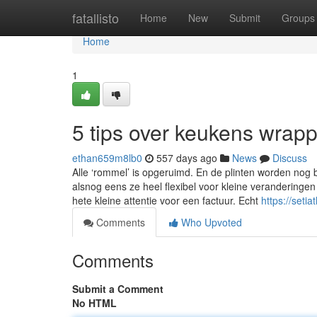
Home
fatallisto
Home
New
Submit
Groups
Home
1
5 tips over keukens wrap
ethan659m8lb0
557 days ago
News
Discuss
Alle ‘rommel’ is opgeruimd. En de plinten worden nog 
alsnog eens ze heel flexibel voor kleine veranderinge
hete kleine attentie voor een factuur. Echt
https://set
Comments
Who Upvoted
Comments
Submit a Comment
No HTML