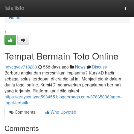
Home
fatallisto
Togg
navi
Home
1
Tempat Bermain Toto Online
neveqvdv718260
558 days ago
News
Discuss
Berburu angka dan meresmikan impianmu? Kursi4D hadir
sebagai solusi terdepan di era digital ini. Menjadi pionir dalam
dunia togel online, Kursi4D menawarkan pengalaman bermain
yang terjamin. Platform kami dilengkapi
https://graysontynq593455.bloggerbags.com/37865038/agen-
togel-terbaik
Comments
Who Upvoted
Comments