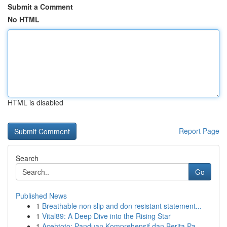
Submit a Comment
No HTML
HTML is disabled
Report Page
Search
Go
Published News
1
Breathable non slip and don resistant statement...
1
Vital89: A Deep Dive into the Rising Star
1
Acehtoto: Panduan Komprehensif dan Berita Pa...