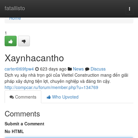
Home
fatallisto
Togg
navi
Home
1
Xaynhacantho
carter6t69fpw4
623 days ago
News
Discuss
Dịch vụ xây nhà trọn gói của Viettel Construction mang đến giải
pháp xây dựng tiện lợi, chuyên nghiệp và đáng tin cậy.
http://compcar.ru/forum/member.php?u=134769
Comments
Who Upvoted
Comments
Submit a Comment
No HTML