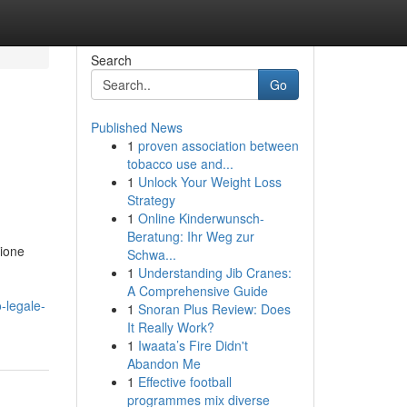
Search
Go
Published News
1
proven association between
tobacco use and...
1
Unlock Your Weight Loss
Strategy
1
Online Kinderwunsch-
Beratung: Ihr Weg zur
zione
Schwa...
1
Understanding Jib Cranes:
A Comprehensive Guide
-legale-
1
Snoran Plus Review: Does
It Really Work?
1
Iwaata’s Fire Didn't
Abandon Me
1
Effective football
programmes mix diverse