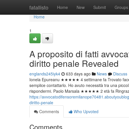
Home
fatallisto
Home
New
Submit
Groups
Home
1
A proposito di fatti avvoc
diritto penale Revealed
englands245iyk4
633 days ago
News
Discuss
Ionela Epureanu ★★★★★ 4 settimane fa Trovato facend
semplice contattarlo. Ho avuto necessità tra una piccol
rispondermi. Paolo Marsala ★★★★★ 2 età fa Ringrazia
https://avvocatodifensoremilanope70481.aboutyoublog
diritto-penale
Comments
Who Upvoted
Comments