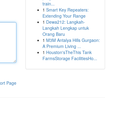
train...
1
Smart Key Repeaters:
Extending Your Range
1
Dewa212: Langkah-
Langkah Lengkap untuk
Orang Baru
1
M3M Antalya Hills Gurgaon:
A Premium Living ...
1
Houston'sTheThis Tank
FarmsStorage FacilitiesHo...
ort Page