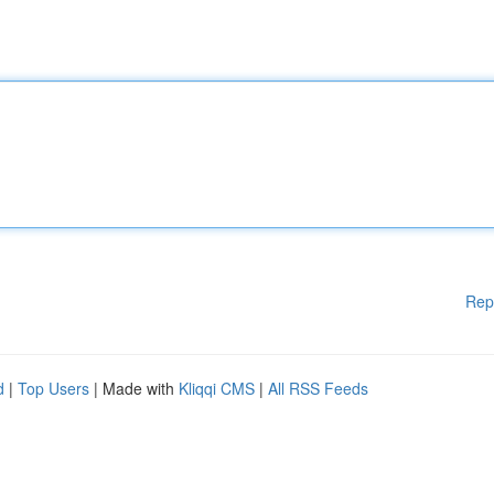
Rep
d
|
Top Users
| Made with
Kliqqi CMS
|
All RSS Feeds