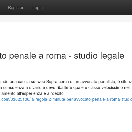
Register
Login
ato penale a roma - studio legale
o una caccia sul web Sopra cerca di un avvocato penalista, è situa
a consulenza a divario e devo ribattere quale è classe velocissimo nel
mento all'esperienza e all'debito
.com/33025106/la-regola-2-minute-per-avvocato-penale-a-roma-studio