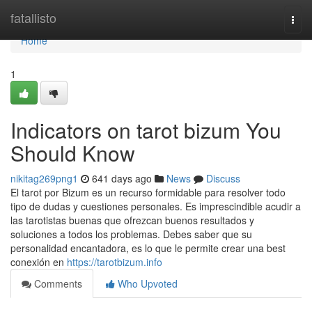
Home
fatallisto
Togg
navi
Home
1
Indicators on tarot bizum You
Should Know
nikitag269png1
641 days ago
News
Discuss
El tarot por Bizum es un recurso formidable para resolver todo
tipo de dudas y cuestiones personales. Es imprescindible acudir a
las tarotistas buenas que ofrezcan buenos resultados y
soluciones a todos los problemas. Debes saber que su
personalidad encantadora, es lo que le permite crear una best
conexión en
https://tarotbizum.info
Comments
Who Upvoted