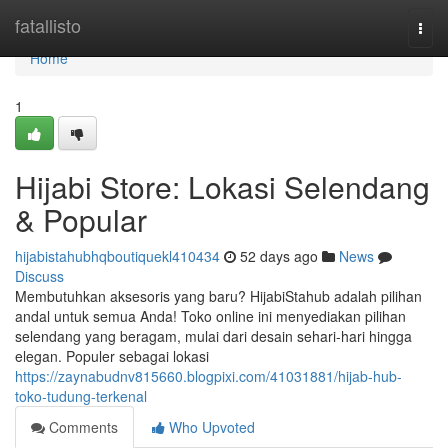
Home
fatallisto
Togg
navi
Home
1
Hijabi Store: Lokasi Selendang
& Popular
hijabistahubhqboutiquekl410434
52 days ago
News
Discuss
Membutuhkan aksesoris yang baru? HijabiStahub adalah pilihan
andal untuk semua Anda! Toko online ini menyediakan pilihan
selendang yang beragam, mulai dari desain sehari-hari hingga
elegan. Populer sebagai lokasi
https://zaynabudnv815660.blogpixi.com/41031881/hijab-hub-
toko-tudung-terkenal
Comments
Who Upvoted