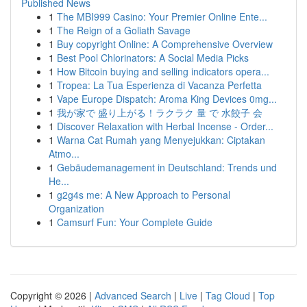
Published News
1
The MBI999 Casino: Your Premier Online Ente...
1
The Reign of a Goliath Savage
1
Buy copyright Online: A Comprehensive Overview
1
Best Pool Chlorinators: A Social Media Picks
1
How Bitcoin buying and selling indicators opera...
1
Tropea: La Tua Esperienza di Vacanza Perfetta
1
Vape Europe Dispatch: Aroma King Devices 0mg...
1
我が家で 盛り上がる！ラクラク 量 で 水餃子 会
1
Discover Relaxation with Herbal Incense - Order...
1
Warna Cat Rumah yang Menyejukkan: Ciptakan
Atmo...
1
Gebäudemanagement in Deutschland: Trends und
He...
1
g2g4s me: A New Approach to Personal
Organization
1
Camsurf Fun: Your Complete Guide
Copyright © 2026 |
Advanced Search
|
Live
|
Tag Cloud
|
Top