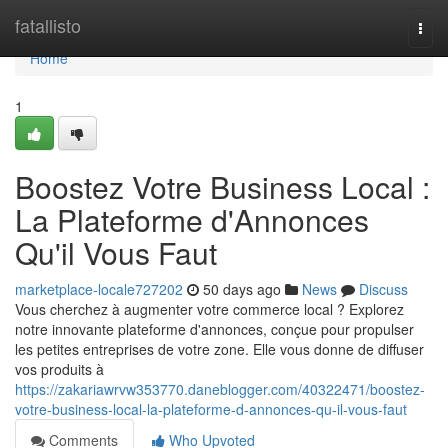
Home
fatallisto
Togg
navi
Home
1
Boostez Votre Business Local :
La Plateforme d'Annonces
Qu'il Vous Faut
marketplace-locale727202
50 days ago
News
Discuss
Vous cherchez à augmenter votre commerce local ? Explorez
notre innovante plateforme d'annonces, conçue pour propulser
les petites entreprises de votre zone. Elle vous donne de diffuser
vos produits à
https://zakariawrvw353770.daneblogger.com/40322471/boostez-
votre-business-local-la-plateforme-d-annonces-qu-il-vous-faut
Comments
Who Upvoted