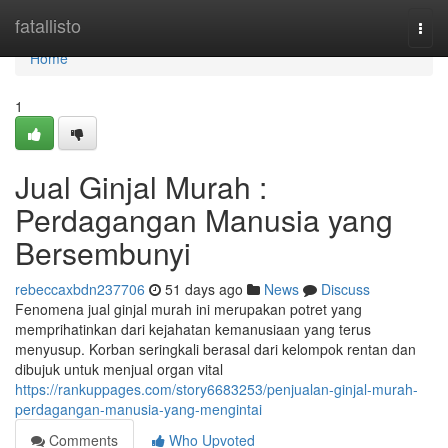
Home
fatallisto
Togg
navi
Home
1
Jual Ginjal Murah :
Perdagangan Manusia yang
Bersembunyi
rebeccaxbdn237706
51 days ago
News
Discuss
Fenomena jual ginjal murah ini merupakan potret yang
memprihatinkan dari kejahatan kemanusiaan yang terus
menyusup. Korban seringkali berasal dari kelompok rentan dan
dibujuk untuk menjual organ vital
https://rankuppages.com/story6683253/penjualan-ginjal-murah-
perdagangan-manusia-yang-mengintai
Comments
Who Upvoted