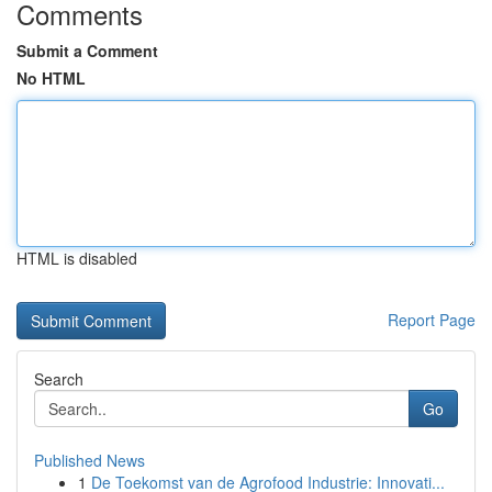
Comments
Submit a Comment
No HTML
HTML is disabled
Report Page
Search
Go
Published News
1
De Toekomst van de Agrofood Industrie: Innovati...