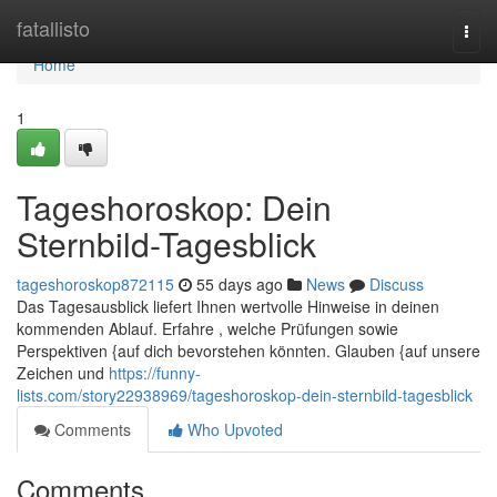
Home
fatallisto
Togg
navi
Home
1
Tageshoroskop: Dein
Sternbild-Tagesblick
tageshoroskop872115
55 days ago
News
Discuss
Das Tagesausblick liefert Ihnen wertvolle Hinweise in deinen
kommenden Ablauf. Erfahre , welche Prüfungen sowie
Perspektiven {auf dich bevorstehen könnten. Glauben {auf unsere
Zeichen und
https://funny-
lists.com/story22938969/tageshoroskop-dein-sternbild-tagesblick
Comments
Who Upvoted
Comments