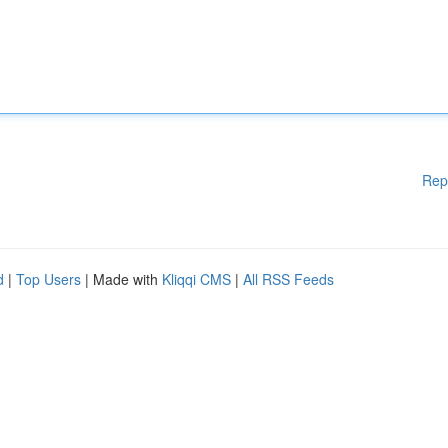
Rep
d
|
Top Users
| Made with
Kliqqi CMS
|
All RSS Feeds