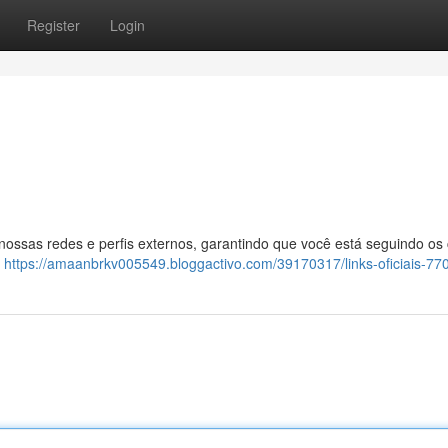
Register
Login
 nossas redes e perfis externos, garantindo que você está seguindo os
:
https://amaanbrkv005549.bloggactivo.com/39170317/links-oficiais-77