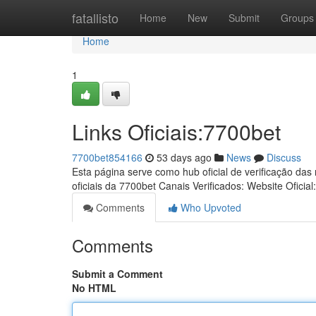
Home
fatallisto
Home
New
Submit
Groups
Home
1
Links Oficiais:7700bet
7700bet854166
53 days ago
News
Discuss
Esta página serve como hub oficial de verificação das
oficiais da 7700bet Canais Verificados: Website Oficial
Comments
Who Upvoted
Comments
Submit a Comment
No HTML