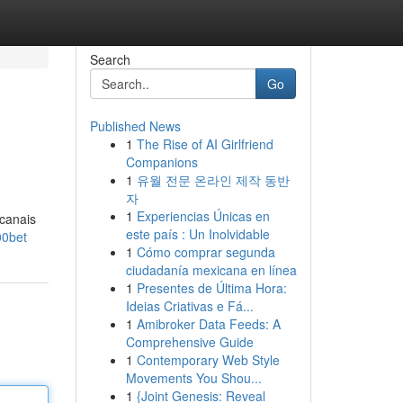
Search
Go
Published News
1
The Rise of AI Girlfriend
Companions
1
유월 전문 온라인 제작 동반
자
1
Experiencias Únicas en
 canais
este país : Un Inolvidable
00bet
1
Cómo comprar segunda
ciudadanía mexicana en línea
1
Presentes de Última Hora:
Ideias Criativas e Fá...
1
Amibroker Data Feeds: A
Comprehensive Guide
1
Contemporary Web Style
Movements You Shou...
1
{Joint Genesis: Reveal