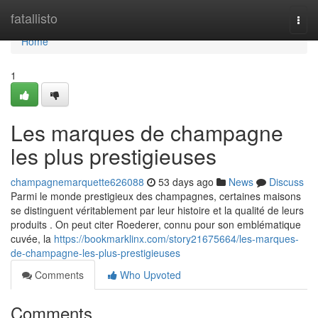
Home
fatallisto
Togg
navi
Home
1
Les marques de champagne
les plus prestigieuses
champagnemarquette626088
53 days ago
News
Discuss
Parmi le monde prestigieux des champagnes, certaines maisons
se distinguent véritablement par leur histoire et la qualité de leurs
produits . On peut citer Roederer, connu pour son emblématique
cuvée, la
https://bookmarklinx.com/story21675664/les-marques-
de-champagne-les-plus-prestigieuses
Comments
Who Upvoted
Comments