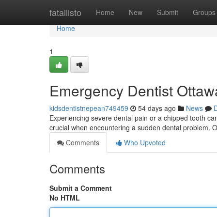
Home
fatallisto
Home
New
Submit
Groups
Home
1
Emergency Dentist Ottawa
kidsdentistnepean749459
54 days ago
News
D
Experiencing severe dental pain or a chipped tooth ca
crucial when encountering a sudden dental problem. O
Comments
Who Upvoted
Comments
Submit a Comment
No HTML