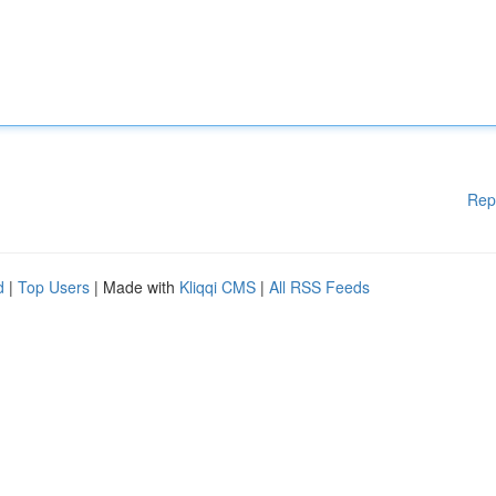
Rep
d
|
Top Users
| Made with
Kliqqi CMS
|
All RSS Feeds