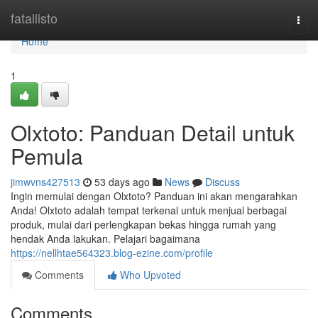
Home
fatallisto
Togg
navi
Home
1
Olxtoto: Panduan Detail untuk
Pemula
jimwvns427513
53 days ago
News
Discuss
Ingin memulai dengan Olxtoto? Panduan ini akan mengarahkan
Anda! Olxtoto adalah tempat terkenal untuk menjual berbagai
produk, mulai dari perlengkapan bekas hingga rumah yang
hendak Anda lakukan. Pelajari bagaimana
https://nellhtae564323.blog-ezine.com/profile
Comments
Who Upvoted
Comments