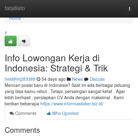
Home
fatallisto
Togg
navi
Home
1
Info Lowongan Kerja di
Indonesia: Strategi & Trik
heidiihhj283389
54 days ago
News
Discuss
Mencari posisi baru di Indonesia? Saat ini ada berbagai peluang
yang bisa kamu rebut . Tetapi, persaingan sangat ketat . Agar
lebih berhasil , persiapkan CV Anda dengan maksimal . Kami
berikan beberapa
https://www.informasiloker.biz.id/
Comments
Who Upvoted
Comments