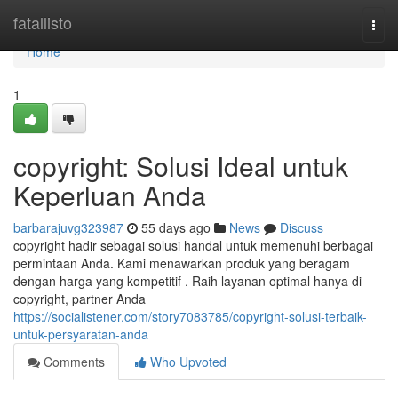
Home
fatallisto
Togg
navi
Home
1
copyright: Solusi Ideal untuk
Keperluan Anda
barbarajuvg323987
55 days ago
News
Discuss
copyright hadir sebagai solusi handal untuk memenuhi berbagai
permintaan Anda. Kami menawarkan produk yang beragam
dengan harga yang kompetitif . Raih layanan optimal hanya di
copyright, partner Anda
https://socialistener.com/story7083785/copyright-solusi-terbaik-
untuk-persyaratan-anda
Comments
Who Upvoted