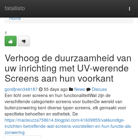
Home
fatallisto
Togg
navi
Home
1
Verhoog de duurzaamheid van
uw inrichting met UV-werende
Screens aan hun voorkant
gordijnen348187
55 days ago
News
Discuss
Een licht over screens en hun functionaliteitWat zijn de
verschillende categorieën screens voor buitenDe wereld van
buitenzonwering kent diverse typen screens, elk gemaakt voor
specifieke behoeften en esthetiek. De
https://macieuzza758614.blogpixi.com/41609855/vakkundige-
inzichten-betreffende-wat-screens-voorstellen-en-hun-functie-als-
zonwering