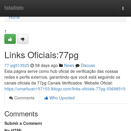
Home
fatallisto
Togg
navi
Home
1
Links Oficiais:77pg
77-pg513525
58 days ago
News
Discuss
Esta página serve como hub oficial de verificação das nossas
redes e perfis externos, garantindo que você está seguindo os
canais oficiais da 77pg Canais Verificados: Website Oficial:
https://umarbusn157153.tblogz.com/links-oficiais-77pg-53698515
Comments
Who Upvoted
Comments
Submit a Comment
No HTML