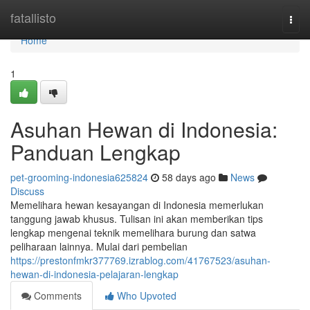
Home
fatallisto
Togg
navi
Home
1
Asuhan Hewan di Indonesia:
Panduan Lengkap
pet-grooming-indonesia625824
58 days ago
News
Discuss
Memelihara hewan kesayangan di Indonesia memerlukan
tanggung jawab khusus. Tulisan ini akan memberikan tips
lengkap mengenai teknik memelihara burung dan satwa
peliharaan lainnya. Mulai dari pembelian
https://prestonfmkr377769.izrablog.com/41767523/asuhan-
hewan-di-indonesia-pelajaran-lengkap
Comments
Who Upvoted