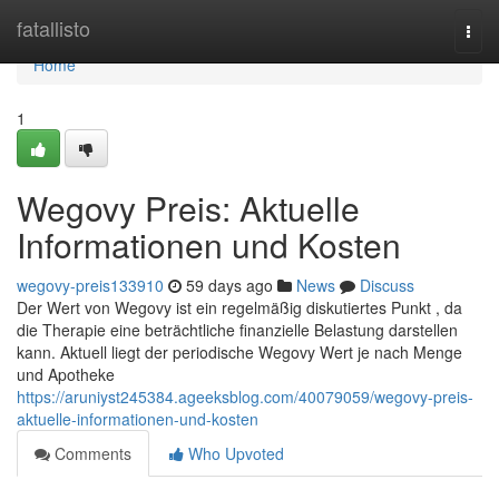
Home
fatallisto
Togg
navi
Home
1
Wegovy Preis: Aktuelle
Informationen und Kosten
wegovy-preis133910
59 days ago
News
Discuss
Der Wert von Wegovy ist ein regelmäßig diskutiertes Punkt , da
die Therapie eine beträchtliche finanzielle Belastung darstellen
kann. Aktuell liegt der periodische Wegovy Wert je nach Menge
und Apotheke
https://aruniyst245384.ageeksblog.com/40079059/wegovy-preis-
aktuelle-informationen-und-kosten
Comments
Who Upvoted