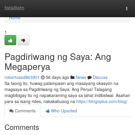
Home
fatallisto
Togg
navi
Home
1
Pagdiriwang ng Saya: Ang
Megaperya
robertoasd863901
56 days ago
News
Discuss
Sa taong ito, huwag palampasin ang masayang okasyon na
magsaya sa Pagdiriwang ng Saya: Ang Perya! Talagang
magbibigay ito ng napakaraming saya sa lahat indibidwal. Asahan
para sa isang rides, nakakabusog na
https://bingoplus.com/blog/
Comments
Who Upvoted
Comments