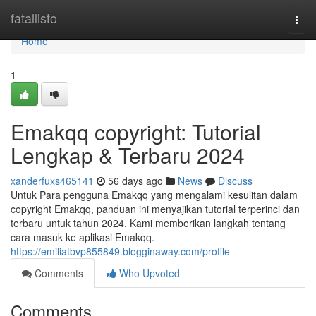
Home
fatallisto
Togg
navi
Home
1
Emakqq copyright: Tutorial
Lengkap & Terbaru 2024
xanderfuxs465141
56 days ago
News
Discuss
Untuk Para pengguna Emakqq yang mengalami kesulitan dalam
copyright Emakqq, panduan ini menyajikan tutorial terperinci dan
terbaru untuk tahun 2024. Kami memberikan langkah tentang
cara masuk ke aplikasi Emakqq.
https://emiliatbvp855849.blogginaway.com/profile
Comments
Who Upvoted
Comments