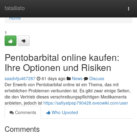
Home
fatallisto
Togg
navi
Home
1
Pentobarbital online kaufen:
Ihre Optionen und Risiken
saadvtju467287
61 days ago
News
Discuss
Der Erwerb von Pentobarbital online ist ein Thema, das mit
erheblichen Problemen verbunden ist. Es gibt zwar einige Seiten,
die den Vertrieb dieses verschreibungspflichtigen Medikaments
anbieten, jedoch ist
https://safiyatpep790428.eveowiki.com/user
Comments
Who Upvoted
Comments