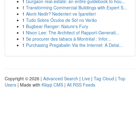
1
Gurgaon real-estate: an entire guidebook to hou...
1
Transforming Commercial Buildings with Expert S...
1
Akıntı Nedir? Nedenleri ve İşaretleri
1
Tudo Sobre Óculos de Sol no Verão
1
Bugbear Ranger: Nature's Fury
1
Nixon Lee: The Architect of Rapport-Generati...
1
Se procurer des tabacs à Montréal : Infor...
1
Purchasing Pregabalin Via the Internet: A Detai...
Copyright © 2026 |
Advanced Search
|
Live
|
Tag Cloud
|
Top
Users
| Made with
Kliqqi CMS
|
All RSS Feeds