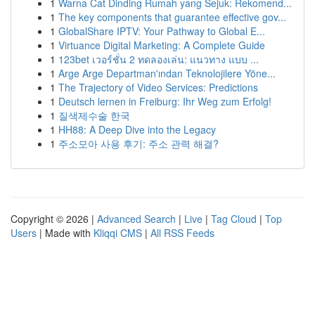
1
Warna Cat Dinding Rumah yang Sejuk: Rekomend...
1
The key components that guarantee effective gov...
1
GlobalShare IPTV: Your Pathway to Global E...
1
Virtuance Digital Marketing: A Complete Guide
1
123bet เวอร์ชั่น 2 ทดลองเล่น: แนวทาง แบบ ...
1
Arge Arge Departman'ından Teknolojilere Yöne...
1
The Trajectory of Video Services: Predictions
1
Deutsch lernen in Freiburg: Ihr Weg zum Erfolg!
1
질색제수술 한국
1
HH88: A Deep Dive into the Legacy
1
주소모아 사용 후기: 주소 관력 해결?
Copyright © 2026 |
Advanced Search
|
Live
|
Tag Cloud
|
Top
Users
| Made with
Kliqqi CMS
|
All RSS Feeds