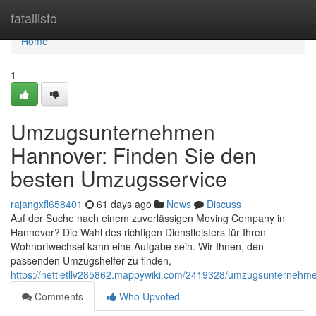
Home
fatallisto
Home
1
Umzugsunternehmen
Hannover: Finden Sie den
besten Umzugsservice
rajangxfl658401
61 days ago
News
Discuss
Auf der Suche nach einem zuverlässigen Moving Company in
Hannover? Die Wahl des richtigen Dienstleisters für Ihren
Wohnortwechsel kann eine Aufgabe sein. Wir Ihnen, den
passenden Umzugshelfer zu finden,
https://nettietllv285862.mappywiki.com/2419328/umzugsunterneh
Comments
Who Upvoted