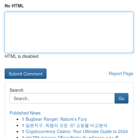
No HTML
HTML is disabled
Report Page
Search
Go
Published News
1
Bugbear Ranger: Nature's Fury
1
일본직구, 득템의 모든 것! 쇼핑몰 비교분석
1
Cryptocurrency Casino: Your Ultimate Guide to 2024
1
win789 สอบถาม วิธีการติดต่อ กับ พนักงาน และ ชี...