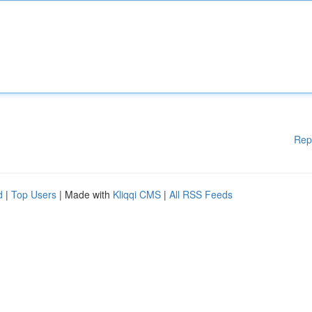
Rep
d
|
Top Users
| Made with
Kliqqi CMS
|
All RSS Feeds