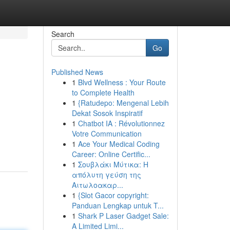
Search
Go
Published News
1
Blvd Wellness : Your Route
to Complete Health
1
{Ratudepo: Mengenal Lebih
Dekat Sosok Inspiratif
1
Chatbot IA : Révolutionnez
Votre Communication
1
Ace Your Medical Coding
Career: Online Certific...
1
Σουβλάκι Μύτικα: Η
απόλυτη γεύση της
Αιτωλοακαρ...
1
{Slot Gacor copyright:
Panduan Lengkap untuk T...
1
Shark P Laser Gadget Sale:
A Limited Limi...