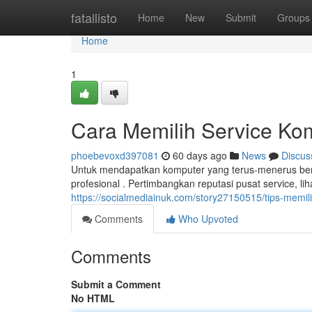
Home
fatallisto
Home
New
Submit
Groups
Home
1
Cara Memilih Service Ko
phoebevoxd397081
60 days ago
News
Discus
Untuk mendapatkan komputer yang terus-menerus berfu
profesional . Pertimbangkan reputasi pusat service, li
https://socialmediainuk.com/story27150515/tips-memil
Comments
Who Upvoted
Comments
Submit a Comment
No HTML