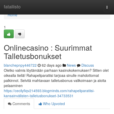
Home
fatallisto
Togg
navi
Home
1
Onlinecasino : Suurimmat
Talletusbonukset
blanchepnpy446722
62 days ago
News
Discuss
Oletko valmis löytämään parhaan kasinokokemuksen? Sitten olet
oikealla tiellä! Rahapeliparatiisi tarjoaa sinulle mahdottomat
palkinnot. Selvitä mahtavaan talletusbonus valikoimaan ja aloita
pelaaminen
https://cecilyfiqv214593.blogminds.com/rahapeliparatiisi-
kansainvälisten-talletusbonukset-34733531
Comments
Who Upvoted