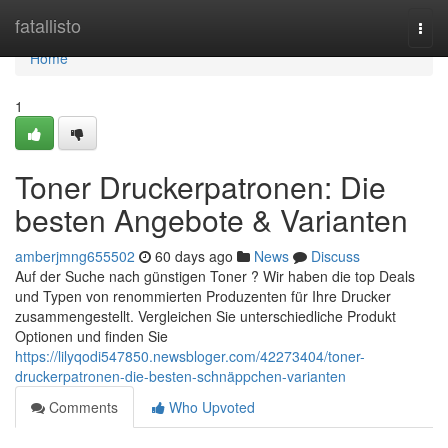
Home
fatallisto
Togg
navi
Home
1
Toner Druckerpatronen: Die
besten Angebote & Varianten
amberjmng655502
60 days ago
News
Discuss
Auf der Suche nach günstigen Toner ? Wir haben die top Deals
und Typen von renommierten Produzenten für Ihre Drucker
zusammengestellt. Vergleichen Sie unterschiedliche Produkt
Optionen und finden Sie
https://lilyqodi547850.newsbloger.com/42273404/toner-
druckerpatronen-die-besten-schnäppchen-varianten
Comments
Who Upvoted