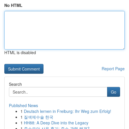
No HTML
HTML is disabled
Report Page
Search
Go
Published News
1
Deutsch lernen in Freiburg: Ihr Weg zum Erfolg!
1
질색제수술 한국
1
HH88: A Deep Dive into the Legacy
1
주소모아 사용 후기: 주소 관력 해결?