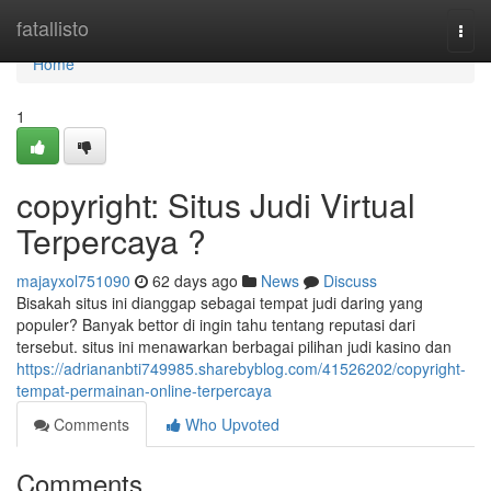
Home
fatallisto
Togg
navi
Home
1
copyright: Situs Judi Virtual
Terpercaya ?
majayxol751090
62 days ago
News
Discuss
Bisakah situs ini dianggap sebagai tempat judi daring yang
populer? Banyak bettor di ingin tahu tentang reputasi dari
tersebut. situs ini menawarkan berbagai pilihan judi kasino dan
https://adriananbti749985.sharebyblog.com/41526202/copyright-
tempat-permainan-online-terpercaya
Comments
Who Upvoted
Comments