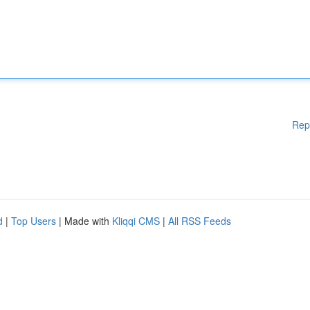
Rep
d
|
Top Users
| Made with
Kliqqi CMS
|
All RSS Feeds