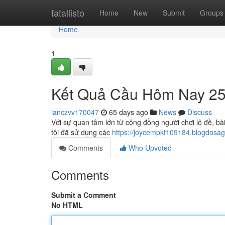
Home
fatallisto
Home
New
Submit
Groups
Home
1
Kết Quả Cầu Hôm Nay 25
ianczvv170047
65 days ago
News
Discuss
Với sự quan tâm lớn từ cộng đồng người chơi lô đề, b
tôi đã sử dụng các
https://joycempkt109184.blogdos
Comments
Who Upvoted
Comments
Submit a Comment
No HTML