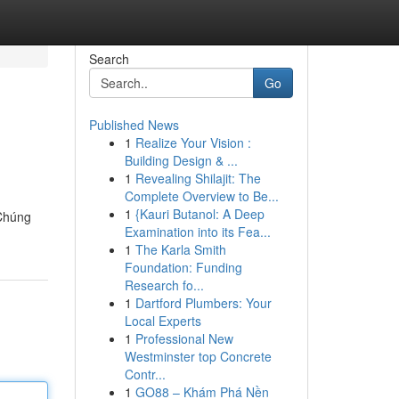
Search
Go
Published News
1
Realize Your Vision :
Building Design & ...
1
Revealing Shilajit: The
Complete Overview to Be...
1
{Kauri Butanol: A Deep
 Chúng
Examination into its Fea...
1
The Karla Smith
Foundation: Funding
Research fo...
1
Dartford Plumbers: Your
Local Experts
1
Professional New
Westminster top Concrete
Contr...
1
GO88 – Khám Phá Nền