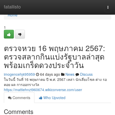
Home
fatallisto
Togg
navi
Home
1
ตรวจหวย 16 พฤษภาคม 2567:
ตรวจสลากกินแบ่งรัฐบาลล่าสุด
พร้อมเกร็ดดวงประจำวัน
imogencehj495959
64 days ago
News
Discuss
ในวันนี้ วันที่ 16 พฤษภาคม ปี พ.ศ. 2567 เหล่า นักเสี่ยงโชค ต่าง รอ
คอย ผล การออกรางวัล
https://mattiehnzt960674.wikiconverse.com/user
Comments
Who Upvoted
Comments