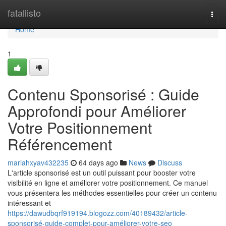
Home
fatallisto
Togg
navi
Home
1
Contenu Sponsorisé : Guide
Approfondi pour Améliorer
Votre Positionnement
Référencement
mariahxyav432235
64 days ago
News
Discuss
L'article sponsorisé est un outil puissant pour booster votre
visibilité en ligne et améliorer votre positionnement. Ce manuel
vous présentera les méthodes essentielles pour créer un contenu
intéressant et
https://dawudbqrf919194.blogozz.com/40189432/article-
sponsorisé-guide-complet-pour-améliorer-votre-seo